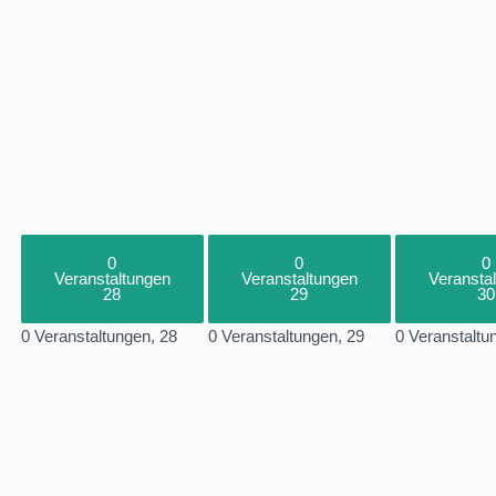
0
0
0
Veranstaltungen
Veranstaltungen
Veransta
28
29
30
0 Veranstaltungen,
28
0 Veranstaltungen,
29
0 Veranstaltu