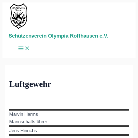
Zum
Inhalt
springen
Schützenverein Olympia Roffhausen e.V.
Main
Menu
Luftgewehr
Marvin
Harms
Mannschaftsführer
Jens
Hinrichs