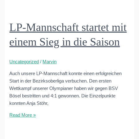
der
LuPi
Mannschaft
LP-Mannschaft startet mit
einem Sieg in die Saison
Uncategorized
/
Marvin
Auch unsere LP-Mannschaft konnte einen erfolgreichen
Start in der Bezirksoberliga verbuchen. Den ersten
Wettkampf unserer Olympianer haben wir gegen BSV
Bösel bestritten und 4:1 gewonnen. Die Einzelpunkte
konnten Anja Stöhr,
LP-
Read More »
Mannschaft
startet
mit