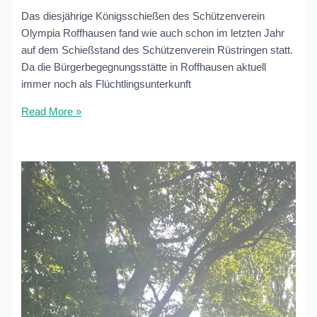
Das diesjährige Königsschießen des Schützenverein
Olympia Roffhausen fand wie auch schon im letzten Jahr
auf dem Schießstand des Schützenverein Rüstringen statt.
Da die Bürgerbegegnungsstätte in Roffhausen aktuell
immer noch als Flüchtlingsunterkunft
Jens
Read More »
Hinrichs
ist
neuer
Schützenkönig
2024/2025