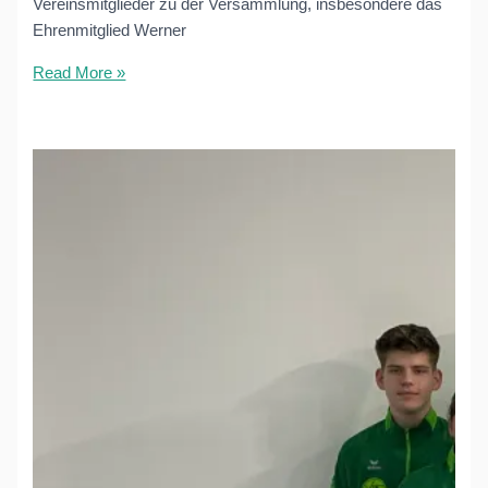
Vereinsmitglieder zu der Versammlung, insbesondere das
Ehrenmitglied Werner
Jahreshauptversammlung
Read More »