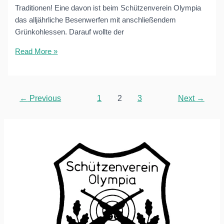
Traditionen! Eine davon ist beim Schützenverein Olympia
das alljährliche Besenwerfen mit anschließendem
Grünkohlessen. Darauf wollte der
Besenwerfen
Read More »
mal
anders
Post
←
Previous
1
2
3
Next
→
pagination